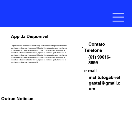
App Já Disponível
Contato
O aplicativo educacional do Instituto já pode ser baixado gratuitamente e
conta com trilhas gamificadas de IAO aplicativo educacional do Instituto já
Telefone
pode ser baixado gratuitamente e conta com trilhas gamificadas de IAO
aplicativo educacional do Instituto já pode ser baixado gratuitamente e
conta com trilhas gamificadas de IAO aplicativo educacional do Instituto já
(61) 99616-
pode ser baixado gratuitamente e conta com trilhas gamificadas de IAO
aplicativo educacional do Instituto já pode ser baixado gratuitamente e
3899
conta com trilhas gamificadas de IA.
e-mail
institutogabriel
gastal@gmail.c
om
Outras Notícias