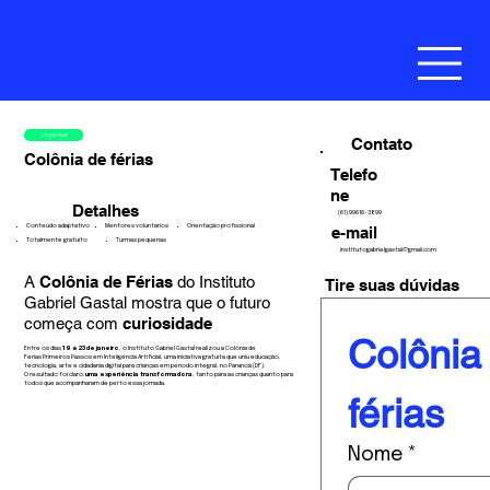
Disponível
Contato
Colônia de férias
Telefo
ne
Detalhes
(61) 99616-3899
Mentores voluntários
Orientação profissional
e-mail
Conteúdo adaptativo
Totalmente gratuito
Turmas pequenas
institutogabrielgastal@gmail.com
A
Colônia de Férias
do Instituto
Tire suas dúvidas
Gabriel Gastal mostra que o futuro
começa com
curiosidade
Colônia 
Entre os dias
19 e 23 de janeiro
, o Instituto Gabriel Gastal realizou a Colônia de
Férias Primeiros Passos em Inteligência Artificial, uma iniciativa gratuita que uniu educação,
tecnologia, arte e cidadania digital para crianças em período integral, no Paranoá (DF).
O resultado foi claro:
uma experiência transformadora
, tanto para as crianças quanto para
todos que acompanharam de perto essa jornada.
férias
Nome
*